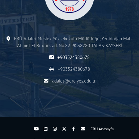
ERÜ Adalet Meslek Yüksekokulu Müdürlüğü, Yenidoğan Mah.
Ahmet El Biruni Cad. No:82 PK:38280 TALAS-KAYSERİ
+903524380678
+903524380678
adalet@erciyes.edu.tr
ERÜ Anasayfa