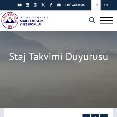
ERÜ Anasayfa
TR
EN
×
Staj Takvimi Duyurusu