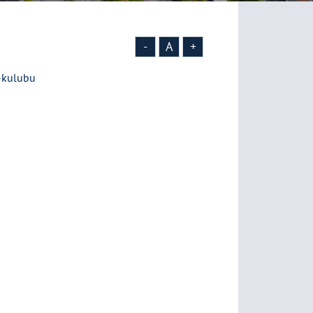
-
A
+
t-kulubu