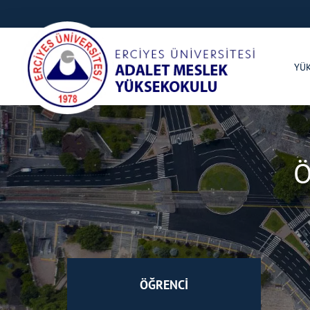
YÜ
Ö
ÖĞRENCİ