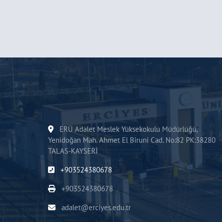
ERÜ Adalet Meslek Yüksekokulu Müdürlüğü,
Yenidoğan Mah. Ahmet El Biruni Cad. No:82 PK:38280
TALAS-KAYSERİ
+903524380678
+903524380678
adalet@erciyes.edu.tr