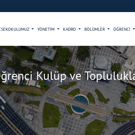
KSEKOKULUMUZ
YÖNETİM
KADRO
BÖLÜMLER
ÖĞRENCİ
ğrenci Kulüp ve Toplulukl