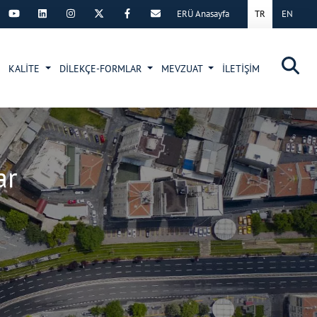
ERÜ Anasayfa
TR
EN
×
KALİTE
DİLEKÇE-FORMLAR
MEVZUAT
İLETİŞİM
ar