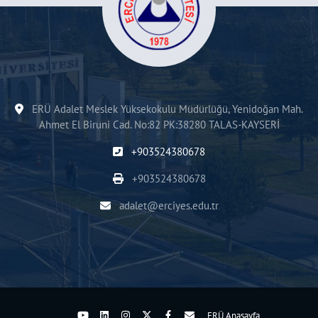
ERÜ Adalet Meslek Yüksekokulu Müdürlüğü, Yenidoğan Mah.
Ahmet El Biruni Cad. No:82 PK:38280 TALAS-KAYSERİ
+903524380678
+903524380678
adalet@erciyes.edu.tr
ERÜ Anasayfa