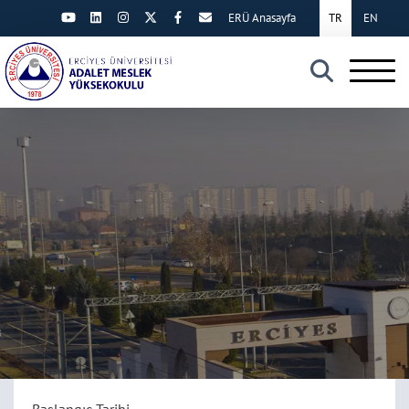
ERÜ Anasayfa
TR
EN
×